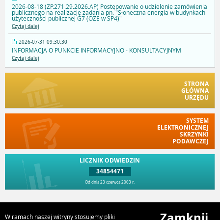
2026-08-18 (ZP.271.29.2026.AP) Postępowanie o udzielenie zamówienia
publicznego na realizację zadania pn. "Słoneczna energia w budynkach
użyteczności publicznej G7 (OZE w SP4)"
Czytaj dalej
2026-07-31 09:30:30
INFORMACJA O PUNKCIE INFORMACYJNO - KONSULTACYJNYM
Czytaj dalej
STRONA
GŁÓWNA
URZĘDU
SYSTEM
ELEKTRONICZNEJ
SKRZYNKI
PODAWCZEJ
LICZNIK ODWIEDZIN
34854471
Od dnia 23 czerwca 2003 r.
Przejdź do góry
Zamknij
W ramach naszej witryny stosujemy pliki