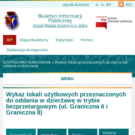
A+
wysoki kontrast
A
RSS
A-
Biuletyn Informacji
Publicznej
Urząd Miasta Kostrzyn n. Odrą
BIP
Mapa Biuletynu
Statystyki
Pomoc
Deklaracja dostępności
GOSPODARKA KOMUNALNA »
Wykazy lokali przeznaczonych do zbycia lub
oddania w dzierżawę
MENU
Wykaz lokali użytkowych przeznaczonych
do oddania w dzierżawę w trybie
bezprzetargowym (ul. Graniczna 6 i
Graniczna 8)
Historia
Załączniki (1)
Metadane
Drukuj