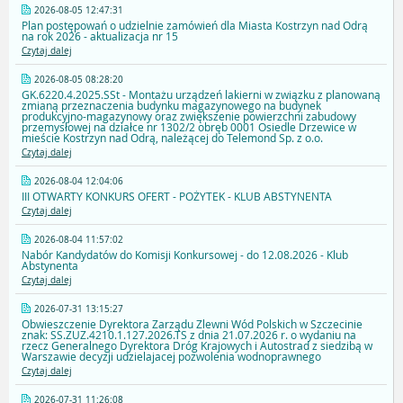
2026-08-05 12:47:31
Plan postępowań o udzielnie zamówień dla Miasta Kostrzyn nad Odrą
na rok 2026 - aktualizacja nr 15
Czytaj dalej
2026-08-05 08:28:20
GK.6220.4.2025.SSt - Montażu urządzeń lakierni w związku z planowaną
zmianą przeznaczenia budynku magazynowego na budynek
produkcyjno-magazynowy oraz zwiększenie powierzchni zabudowy
przemysłowej na działce nr 1302/2 obręb 0001 Osiedle Drzewice w
mieście Kostrzyn nad Odrą, należącej do Telemond Sp. z o.o.
Czytaj dalej
2026-08-04 12:04:06
III OTWARTY KONKURS OFERT - POŻYTEK - KLUB ABSTYNENTA
Czytaj dalej
2026-08-04 11:57:02
Nabór Kandydatów do Komisji Konkursowej - do 12.08.2026 - Klub
Abstynenta
Czytaj dalej
2026-07-31 13:15:27
Obwieszczenie Dyrektora Zarządu Zlewni Wód Polskich w Szczecinie
znak: SS.ZUZ.4210.1.127.2026.TS z dnia 21.07.2026 r. o wydaniu na
rzecz Generalnego Dyrektora Dróg Krajowych i Autostrad z siedzibą w
Warszawie decyzji udzielajacej pozwolenia wodnoprawnego
Czytaj dalej
2026-07-31 11:26:08