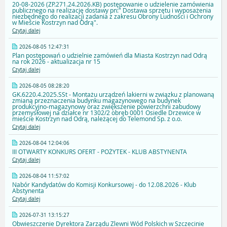
20-08-2026 (ZP.271.24.2026.KB) postępowanie o udzielenie zamówienia
publicznego na realizację dostawy pn:" Dostawa sprzętu i wyposażenia
niezbędnego do realizacji zadania z zakresu Obrony Ludności i Ochrony
w Mieście Kostrzyn nad Odrą".
Czytaj dalej
2026-08-05 12:47:31
Plan postępowań o udzielnie zamówień dla Miasta Kostrzyn nad Odrą
na rok 2026 - aktualizacja nr 15
Czytaj dalej
2026-08-05 08:28:20
GK.6220.4.2025.SSt - Montażu urządzeń lakierni w związku z planowaną
zmianą przeznaczenia budynku magazynowego na budynek
produkcyjno-magazynowy oraz zwiększenie powierzchni zabudowy
przemysłowej na działce nr 1302/2 obręb 0001 Osiedle Drzewice w
mieście Kostrzyn nad Odrą, należącej do Telemond Sp. z o.o.
Czytaj dalej
2026-08-04 12:04:06
III OTWARTY KONKURS OFERT - POŻYTEK - KLUB ABSTYNENTA
Czytaj dalej
2026-08-04 11:57:02
Nabór Kandydatów do Komisji Konkursowej - do 12.08.2026 - Klub
Abstynenta
Czytaj dalej
2026-07-31 13:15:27
Obwieszczenie Dyrektora Zarządu Zlewni Wód Polskich w Szczecinie