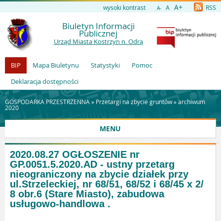
A+
wysoki kontrast
A
RSS
A-
Biuletyn Informacji
Publicznej
Urząd Miasta Kostrzyn n. Odrą
BIP
Mapa Biuletynu
Statystyki
Pomoc
Deklaracja dostępności
GOSPODARKA PRZESTRZENNA »
Przetargi na zbycie gruntów
»
archiwum
2020
MENU
2020.08.27 OGŁOSZENIE nr
GP.0051.5.2020.AD - ustny przetarg
nieograniczony na zbycie działek przy
ul.Strzeleckiej, nr 68/51, 68/52 i 68/45 x 2/
8 obr.6 (Stare Miasto), zabudowa
usługowo-handlowa .