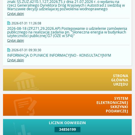
znak: SS.ZUZ.4210.1.127.2026.TS z dnia 21.07.2026 r. o wydaniu na
rzecz Generalnego Dyrektora Dróg Krajowych i Autostrad z siedzibą w
Warszawie decyzji udzielajacej pozwolenia wodnoprawnego
Czytaj dalej
2026-07-31 11:26:08
2026-08-18 (ZP.271.29.2026.AP) Postępowanie o udzielenie zamówienia
publicznego na realizację zadania pn. "Słoneczna energia w budynkach
użyteczności publicznej G7 (OZE w SP4)"
Czytaj dalej
2026-07-31 09:30:30
INFORMACJA O PUNKCIE INFORMACYJNO - KONSULTACYJNYM
Czytaj dalej
STRONA
GŁÓWNA
URZĘDU
SYSTEM
ELEKTRONICZNEJ
SKRZYNKI
PODAWCZEJ
LICZNIK ODWIEDZIN
34856199