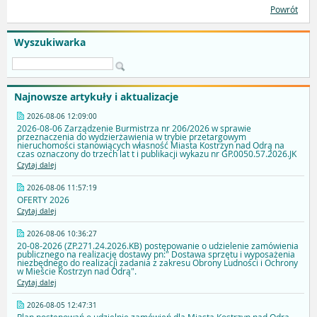
Powrót
Wyszukiwarka
Najnowsze artykuły i aktualizacje
2026-08-06 12:09:00
2026-08-06 Zarządzenie Burmistrza nr 206/2026 w sprawie
przeznaczenia do wydzierżawienia w trybie przetargowym
nieruchomości stanowiących własność Miasta Kostrzyn nad Odrą na
czas oznaczony do trzech lat t i publikacji wykazu nr GP.0050.57.2026.JK
Czytaj dalej
2026-08-06 11:57:19
OFERTY 2026
Czytaj dalej
2026-08-06 10:36:27
20-08-2026 (ZP.271.24.2026.KB) postępowanie o udzielenie zamówienia
publicznego na realizację dostawy pn:" Dostawa sprzętu i wyposażenia
niezbędnego do realizacji zadania z zakresu Obrony Ludności i Ochrony
w Mieście Kostrzyn nad Odrą".
Czytaj dalej
2026-08-05 12:47:31