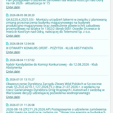
Plan postępowań o udzielnie zamówień dla Miasta Kostrzyn nad Odrą
na rok 2026 - aktualizacja nr 15
Czytaj dalej
2026-08-05 08:28:20
GK.6220.4.2025.SSt - Montażu urządzeń lakierni w związku z planowaną
zmianą przeznaczenia budynku magazynowego na budynek
produkcyjno-magazynowy oraz zwiększenie powierzchni zabudowy
przemysłowej na działce nr 1302/2 obręb 0001 Osiedle Drzewice w
mieście Kostrzyn nad Odrą, należącej do Telemond Sp. z o.o.
Czytaj dalej
2026-08-04 12:04:06
III OTWARTY KONKURS OFERT - POŻYTEK - KLUB ABSTYNENTA
Czytaj dalej
2026-08-04 11:57:02
Nabór Kandydatów do Komisji Konkursowej - do 12.08.2026 - Klub
Abstynenta
Czytaj dalej
2026-07-31 13:15:27
Obwieszczenie Dyrektora Zarządu Zlewni Wód Polskich w Szczecinie
znak: SS.ZUZ.4210.1.127.2026.TS z dnia 21.07.2026 r. o wydaniu na
rzecz Generalnego Dyrektora Dróg Krajowych i Autostrad z siedzibą w
Warszawie decyzji udzielajacej pozwolenia wodnoprawnego
Czytaj dalej
2026-07-31 11:26:08
2026-08-18 (ZP.271.29.2026.AP) Postępowanie o udzielenie zamówienia
publicznego na realizację zadania pn. "Słoneczna energia w budynkach