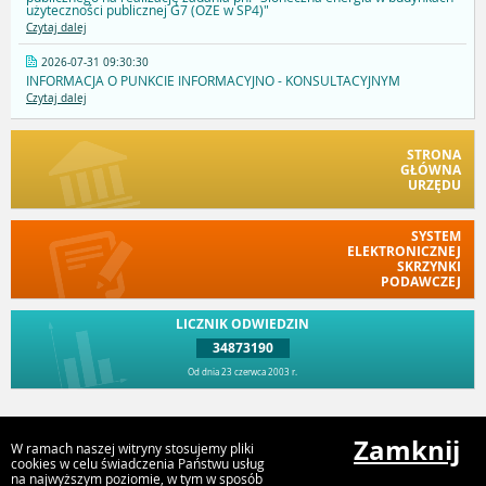
użyteczności publicznej G7 (OZE w SP4)"
Czytaj dalej
2026-07-31 09:30:30
INFORMACJA O PUNKCIE INFORMACYJNO - KONSULTACYJNYM
Czytaj dalej
STRONA
GŁÓWNA
URZĘDU
SYSTEM
ELEKTRONICZNEJ
SKRZYNKI
PODAWCZEJ
LICZNIK ODWIEDZIN
34873190
Od dnia 23 czerwca 2003 r.
Przejdź do góry
Zamknij
W ramach naszej witryny stosujemy pliki
cookies w celu świadczenia Państwu usług
na najwyższym poziomie, w tym w sposób