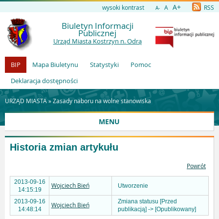
A+
wysoki kontrast
A
RSS
A-
Biuletyn Informacji
Publicznej
Urząd Miasta Kostrzyn n. Odrą
BIP
Mapa Biuletynu
Statystyki
Pomoc
Deklaracja dostępności
URZĄD MIASTA »
Zasady naboru na wolne stanowiska
MENU
Historia zmian artykułu
Powrót
2013-09-16
Wojciech Bień
Utworzenie
14:15:19
2013-09-16
Zmiana statusu [Przed
Wojciech Bień
14:48:14
publikacją] -> [Opublikowany]