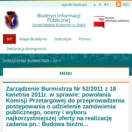
A+
wysoki kontrast
A
RSS
A-
Biuletyn Informacji
Publicznej
Urząd Miasta Kostrzyn n. Odrą
BIP
Mapa Biuletynu
Statystyki
Pomoc
Deklaracja dostępności
ZARZĄDZENIA BURMISTRZA »
2011
MENU
Zarządzenie Burmistrza Nr 52/2011 z 18
kwietnia 2011r. w sprawie: powołania
Komisji Przetargowej do przeprowadzenia
postępowania o udzielenie zamówienia
publicznego, oceny i wyboru
najkorzystniejszej oferty na realizację
zadania pn.: Budowa bieżni...