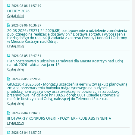
2026-08-06 11:57:19
OFERTY 2026
Czytaj dalej
2026-08-06 10:36:27
20-08-2026 (ZP.271.24.2026.KB) postępowanie o udzielenie zamówienia
publicznego na realizację dostawy pn:" Dostawa sprzętu i wyposażenia
niezbędnego do realizacji zadania z zakresu Obrony Ludności i Ochrony
w Mieście Kostrzyn nad Odrą".
Czytaj dalej
2026-08-05 12:47:31
Plan postępowań o udzielnie zamówień dla Miasta Kostrzyn nad Odrą
na rok 2026 - aktualizacja nr 15
Czytaj dalej
2026-08-05 08:28:20
GK.6220.4.2025.SSt - Montażu urządzeń lakierni w związku z planowaną
zmianą przeznaczenia budynku magazynowego na budynek
produkcyjno-magazynowy oraz zwiększenie powierzchni zabudowy
przemysłowej na działce nr 1302/2 obręb 0001 Osiedle Drzewice w
mieście Kostrzyn nad Odrą, należącej do Telemond Sp. z o.o.
Czytaj dalej
2026-08-04 12:04:06
III OTWARTY KONKURS OFERT - POŻYTEK - KLUB ABSTYNENTA
Czytaj dalej
2026-08-04 11:57:02