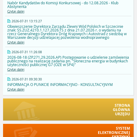
Nabór Kandydatów do Komisji Konkursowej - do 12.08.2026 - Klub
Abstynenta
Czytaj dalej
2026-07-31 13:15:27
Obwieszczenie Dyrektora Zarządu Zlewni Wód Polskich w Szczecinie
znak: SS.ZUZ.4210.1.127.2026.TS z dnia 21.07.2026 r. o wydaniu na
rzecz Generalnego Dyrektora Dróg Krajowych i Autostrad z siedzibą w
Warszawie decyzji udzielajacej pozwolenia wodnoprawnego
Czytaj dalej
2026-07-31 11:26:08
2026-08-18 (ZP.271.29.2026.AP) Postępowanie o udzielenie zamówienia
publicznego na realizację zadania pn. "Słoneczna energia w budynkach
użyteczności publicznej G7 (OZE w SP4)"
Czytaj dalej
2026-07-31 09:30:30
INFORMACJA O PUNKCIE INFORMACYJNO - KONSULTACYJNYM
Czytaj dalej
STRONA
GŁÓWNA
URZĘDU
SYSTEM
ELEKTRONICZNEJ
SKRZYNKI