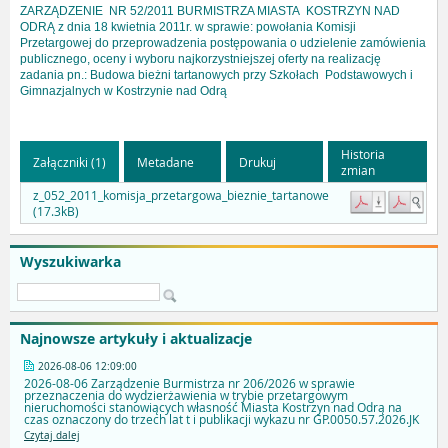
ZARZĄDZENIE
NR 52/2011 BURMISTRZA MIASTA
KOSTRZYN NAD
ODRĄ z dnia 18 kwietnia 2011r. w sprawie: powołania Komisji
Przetargowej do przeprowadzenia postępowania
o udzielenie zamówienia
publicznego, oceny i wyboru najkorzystniejszej oferty
na realizację
zadania pn.: Budowa bieżni tartanowych przy Szkołach
Podstawowych
i
Gimnazjalnych w Kostrzynie nad Odrą
Historia
Załączniki (1)
Metadane
Drukuj
zmian
z_052_2011_komisja_przetargowa_bieznie_tartanowe
(17.3kB)
Wyszukiwarka
Najnowsze artykuły i aktualizacje
2026-08-06 12:09:00
2026-08-06 Zarządzenie Burmistrza nr 206/2026 w sprawie
przeznaczenia do wydzierżawienia w trybie przetargowym
nieruchomości stanowiących własność Miasta Kostrzyn nad Odrą na
czas oznaczony do trzech lat t i publikacji wykazu nr GP.0050.57.2026.JK
Czytaj dalej